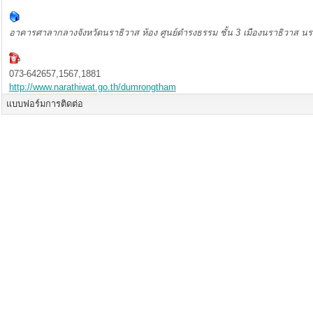
อาคารศาลากลางจังหวัดนราธิวาส ห้อง ศูนย์ดำรงธรรม ชั้น 3
เมืองนราธิวาส
นร
073-642657,1567,1881
http://www.narathiwat.go.th/dumrongtham
แบบฟอร์มการติดต่อ
การส่งอีเมล ทุกฟิลด์ที่มีเครื่องหมาย * จำเป็นต้องกรอก
ชื่อ
*
อีเมล
*
เรื่อง
*