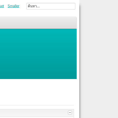
set
Smaller