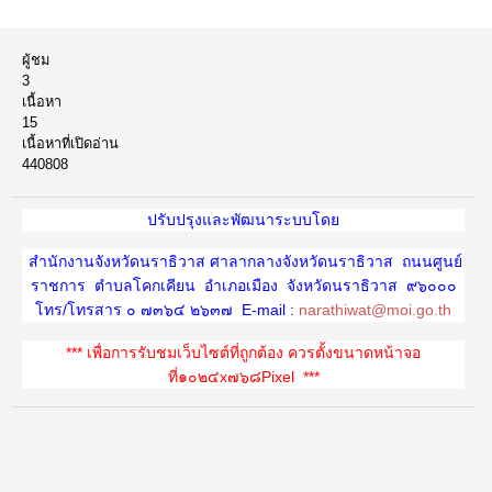
ผู้ชม
3
เนื้อหา
15
เนื้อหาที่เปิดอ่าน
440808
ปรับปรุงและพัฒนาระบบโดย
สำนักงานจังหวัดนราธิวาส ศาลากลางจังหวัดนราธิวาส ถนนศูนย์
ราชการ ตำบลโคกเคียน อำเภอเมือง จังหวัดนราธิวาส ๙๖๐๐๐
โทร
/
โทรสาร
๐
๗๓๖๔
๒๖๓๗
E-mail :
narathiwat@moi.go.th
***
เพื่อการรับชมเว็บไซต์ที่ถูกต้อง ควรตั้งขนาดหน้าจอ
ที่
๑
๐๒๔
x
๗๖๘
Pixel ***